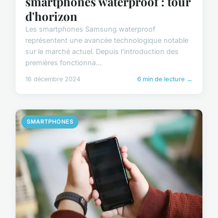
smartphones waterproof : tour
d'horizon
Les smartphones Samsung waterproof
représentent une avancée technologique notable
sur le marché actuel. Depuis l'introduction des
premières fonctionna...
16 décembre 2024
6 min de lecture →
SMARTPHONES