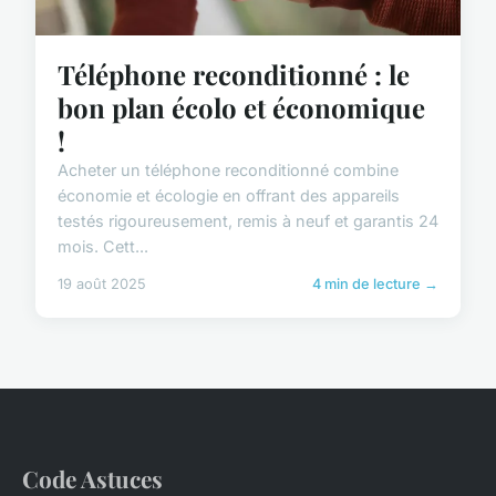
Téléphone reconditionné : le
bon plan écolo et économique
!
Acheter un téléphone reconditionné combine
économie et écologie en offrant des appareils
testés rigoureusement, remis à neuf et garantis 24
mois. Cett...
19 août 2025
4 min de lecture →
Code Astuces