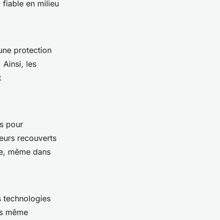
 fiable en milieu
 une protection
 Ainsi, les
x
s pour
teurs recouverts
nue, même dans
s technologies
els même