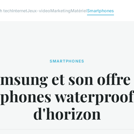
h tech
Internet
Jeux-video
Marketing
Matériel
Smartphones
SMARTPHONES
msung et son offre
phones waterproof 
d'horizon