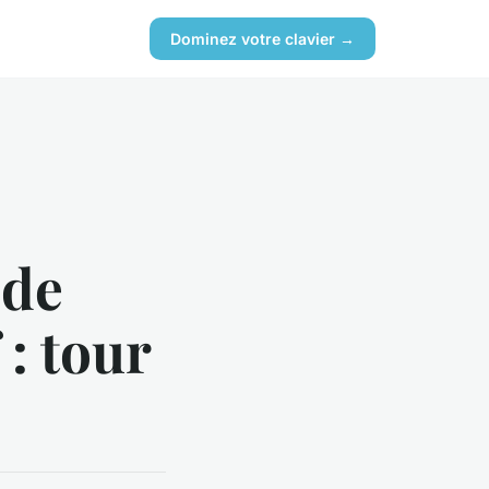
Dominez votre clavier →
 de
: tour