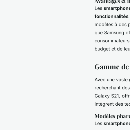
Avantages et 
Les
smartphon
fonctionnalités
modèles à des pr
que Samsung offr
consommateurs d
budget et de leu
Gamme de 
Avec une vaste
recherchant de
Galaxy S21, offr
intègrent des te
Modèles phar
Les
smartphon