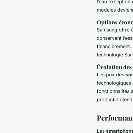
l’eau exception
modèles devienn
Options écon
Samsung offre é
conservent l’ess
financièrement.
technologie Sa
Évolution des
Les prix des
sm
technologiques 
fonctionnalités 
production tende
Performanc
Les
smartphon