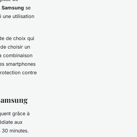
s Samsung
se
une utilisation
de de choix qui
de choisir un
 La combinaison
des smartphones
rotection contre
 Samsung
uent grâce à
édiate aux
n 30 minutes.