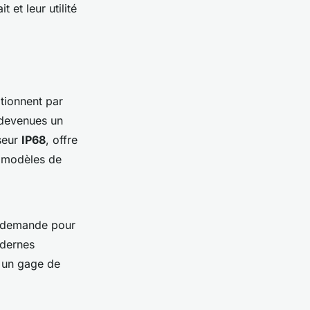
 et leur utilité
tionnent par
devenues un
seur
IP68
, offre
s modèles de
a demande pour
odernes
e un gage de