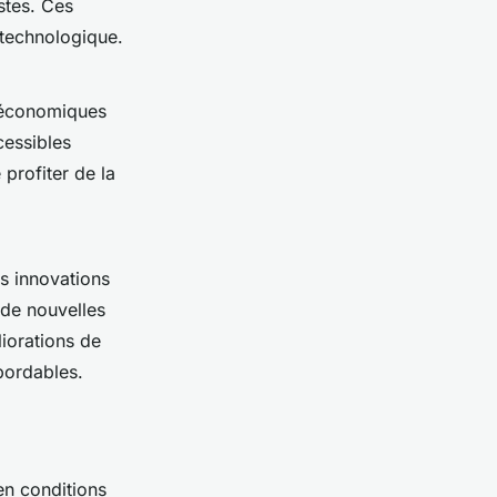
tes. Ces
 technologique.
 économiques
cessibles
profiter de la
s innovations
 de nouvelles
iorations de
bordables.
n conditions