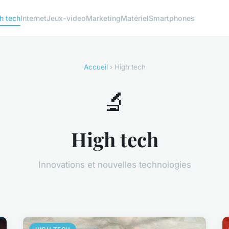
h tech
Internet
Jeux-video
Marketing
Matériel
Smartphones
Accueil
› High tech
🔬
High tech
Innovations et nouvelles technologies