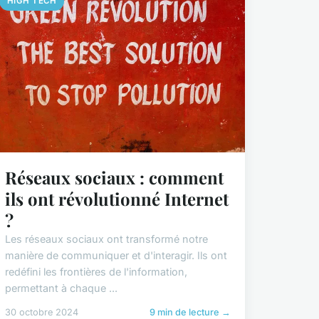
HIGH TECH
Réseaux sociaux : comment
ils ont révolutionné Internet
?
Les réseaux sociaux ont transformé notre
manière de communiquer et d'interagir. Ils ont
redéfini les frontières de l'information,
permettant à chaque ...
30 octobre 2024
9 min de lecture →