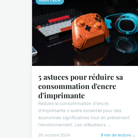
HIGH TECH
5 astuces pour réduire sa
consommation d'encre
d'imprimante
Réduire la consommation d'encre
d'imprimante s'avère essentiel pour des
économies significatives tout en préservant
l'environnement. Les utilisateurs ...
30 octobre 2024
9 min de lecture →