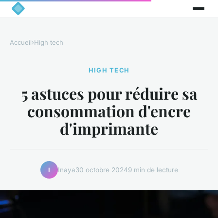
Accueil
›
High tech
HIGH TECH
5 astuces pour réduire sa
consommation d'encre
d'imprimante
Inaya
30 octobre 2024
9 min de lecture
I