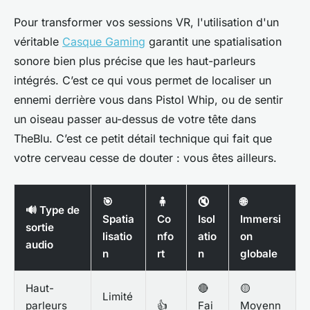
Pour transformer vos sessions VR, l'utilisation d'un
véritable
Casque Gaming
garantit une spatialisation
sonore bien plus précise que les haut-parleurs
intégrés. C’est ce qui vous permet de localiser un
ennemi derrière vous dans
Pistol Whip
, ou de sentir
un oiseau passer au-dessus de votre tête dans
TheBlu
. C’est ce petit détail technique qui fait que
votre cerveau cesse de douter : vous êtes ailleurs.
🎯
🧍
🔇
🌐
🔊 Type de
Spatia
Co
Isol
Immersi
sortie
lisatio
nfo
atio
on
audio
n
rt
n
globale
Haut-
🔴
🟡
Limité
parleurs
👍
Fai
Moyenn