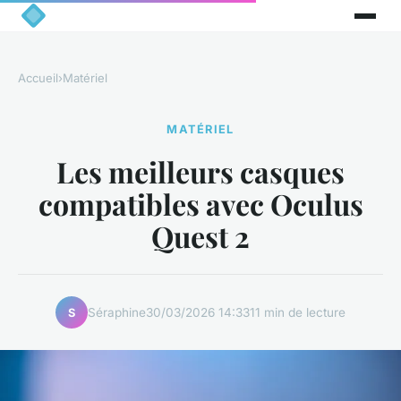
Accueil
›
Matériel
MATÉRIEL
Les meilleurs casques
compatibles avec Oculus
Quest 2
Séraphine
30/03/2026 14:33
11 min de lecture
S